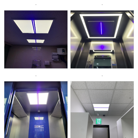
.
.
.
.