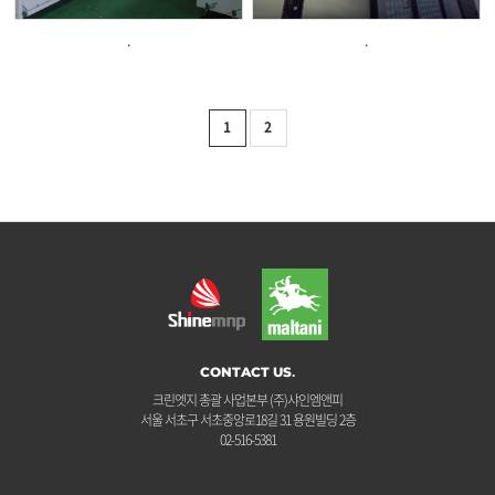
.
.
1
2
CONTACT US.
크린엣지 총괄 사업본부 (주)샤인엠앤피
서울 서초구 서초중앙로18길 31 용원빌딩 2층
02-516-5381