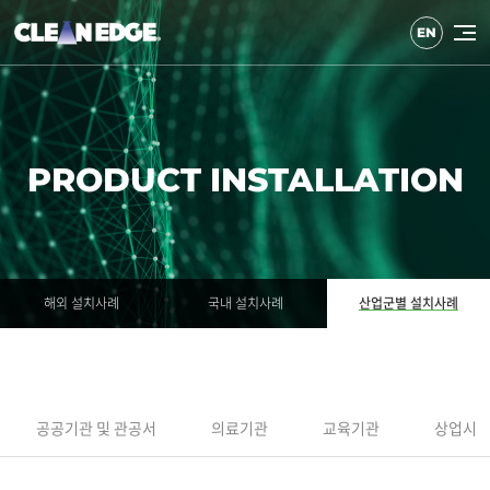
주메뉴 바로가기
컨텐츠 바로가기
EN
PRODUCT INSTALLATION
해외 설치사례
국내 설치사례
산업군별 설치사례
공공기관 및 관공서
의료기관
교육기관
상업시