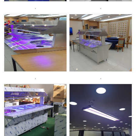
.
.
.
.